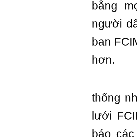
bằng mọ
người dâ
ban FCIM
hơn.
Kết lu
thống nh
lưới FC
báo các