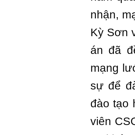
nhận, mạ
Kỳ Sơn 
án đã đ
mạng lướ
sự để đà
đào tạo 
viên CSO