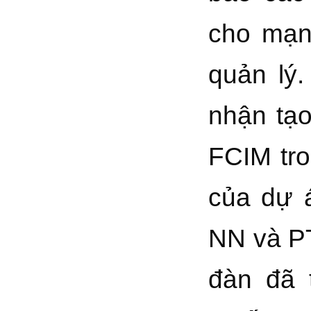
cho mạn
quản lý
nhận tạo
FCIM tro
của dự 
NN và PT
đàn đã 