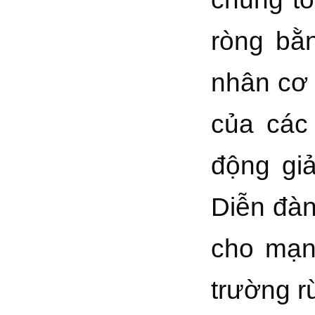
ròng bằn
nhân cơ 
của các
động gi
Diễn đàn
cho mạn
trường r