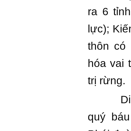
ra 6 tỉn
lực); Ki
thôn có
hóa vai 
trị rừng.
Diễn đà
quý báu