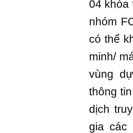
04 khóa 
nhóm FC
có thể kh
minh/ má
vùng dự
thông ti
dịch tru
gia các