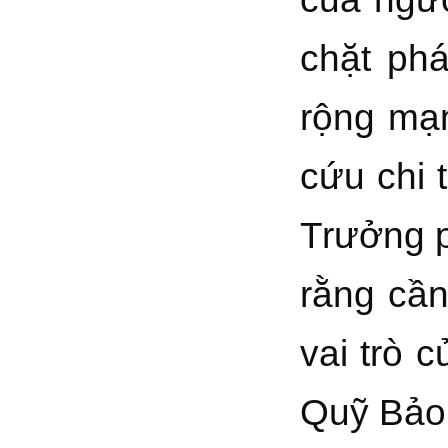
chặt ph
rộng mạn
cứu chi 
Trưởng 
rằng cầ
vai trò
Quỹ Bảo 