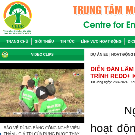
TRANG CHỦ
GIỚI THIỆU
TIN TỨC
LĨNH VỰC HOẠT ĐỘNG
DỊC
VIDEO CLIPS
DỰ ÁN EU
|
HOẠT ĐỘNG 
DIỄN ĐÀN LÂM
TRÌNH REDD+ 
Tin đăng ngày: 28/4/2024 - X
N
hoạt độ
BẢO VỆ RỪNG BẰNG CÔNG NGHỆ VIỄN
THÁM - GIÁ TRỊ CỦA RỪNG ĐƯỢC THAY