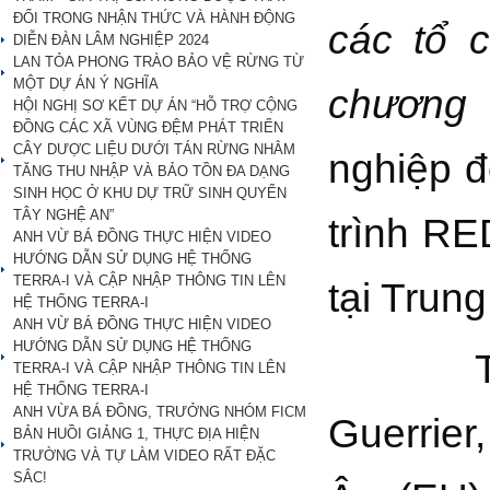
ĐỔI TRONG NHẬN THỨC VÀ HÀNH ĐỘNG
các tổ 
DIỄN ĐÀN LÂM NGHIỆP 2024
LAN TỎA PHONG TRÀO BẢO VỆ RỪNG TỪ
MỘT DỰ ÁN Ý NGHĨA
chương 
HỘI NGHỊ SƠ KẾT DỰ ÁN “HỖ TRỢ CỘNG
ĐỒNG CÁC XÃ VÙNG ĐỆM PHÁT TRIỂN
CÂY DƯỢC LIỆU DƯỚI TÁN RỪNG NHẰM
nghiệp đ
TĂNG THU NHẬP VÀ BẢO TỒN ĐA DẠNG
SINH HỌC Ở KHU DỰ TRỮ SINH QUYỂN
TÂY NGHỆ AN”
trình R
ANH VỪ BÁ ĐỒNG THỰC HIỆN VIDEO
HƯỚNG DẪN SỬ DỤNG HỆ THỐNG
TERRA-I VÀ CẬP NHẬP THÔNG TIN LÊN
tại Trun
HỆ THỐNG TERRA-I
ANH VỪ BÁ ĐỒNG THỰC HIỆN VIDEO
HƯỚNG DẪN SỬ DỤNG HỆ THỐNG
Tham d
TERRA-I VÀ CẬP NHẬP THÔNG TIN LÊN
HỆ THỐNG TERRA-I
ANH VỪA BÁ ĐỒNG, TRƯỞNG NHÓM FICM
Guerrier
BẢN HUỒI GIẢNG 1, THỰC ĐỊA HIỆN
TRƯỜNG VÀ TỰ LÀM VIDEO RẤT ĐẶC
SẮC!