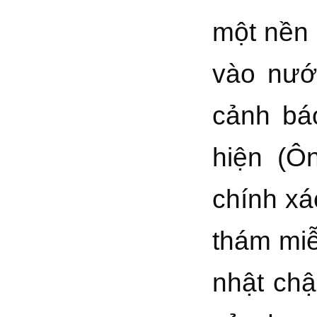
một nền 
vào nướ
cảnh bá
hiện (Ô
chính xá
thám miễ
nhật ch