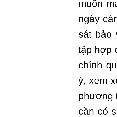
muốn mạn
ngày càn
sát bảo 
tập hợp 
chính q
ý, xem xé
phương t
cần có s