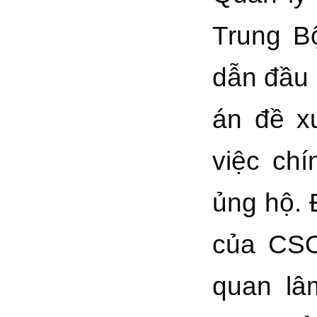
Trung B
dẫn đầu 
án đề x
việc ch
ủng hộ. 
của CSO
quan lâ