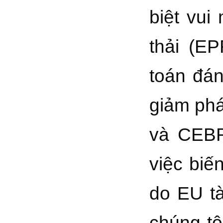
biệt vui
thải (E
toán đán
giảm phá
và CEBR
việc biế
do EU tà
chúng tô