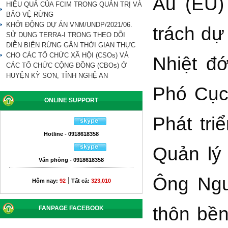
Âu (EU)
HIỆU QUẢ CỦA FCIM TRONG QUẢN TRỊ VÀ
BẢO VỆ RỪNG
KHỞI ĐỘNG DỰ ÁN VNM/UNDP/2021/06.
trách dự
SỬ DỤNG TERRA-I TRONG THEO DÕI
DIỄN BIẾN RỪNG GẦN THỜI GIAN THỰC
CHO CÁC TỔ CHỨC XÃ HỘI (CSOs) VÀ
Nhiệt đ
CÁC TỔ CHỨC CỘNG ĐỒNG (CBOs) Ở
HUYỆN KỲ SƠN, TỈNH NGHỆ AN
Phó Cục
ONLINE SUPPORT
Phát tr
Hotline - 0918618358
Quản lý
Văn phòng - 0918618358
Ông Ngu
|
Hôm nay:
92
Tất cả:
323,010
thôn bền
FANPAGE FACEBOOK