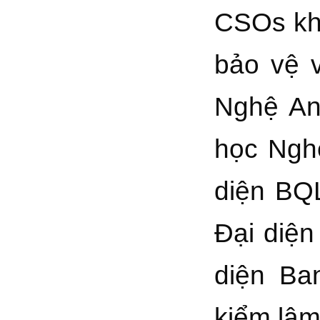
CSOs khu
bảo vệ 
Nghệ An
học Ngh
diện BQ
Đại diệ
diện Ba
kiểm lâm