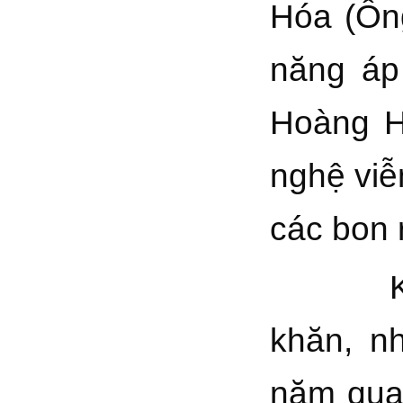
Hóa (Ôn
năng áp
Hoàng H
nghệ viễ
các bon 
Kết qu
khăn, n
năm qua,