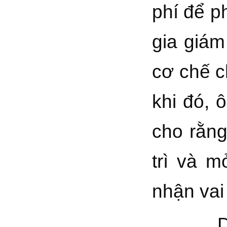
phí để p
gia giám
cơ chế c
khi đó,
cho rằng
trì và 
nhận vai 
Diễn đ