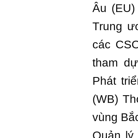
Âu (EU)
Trung ươ
các CSO
tham dự
Phát tri
(WB) Thỏ
vùng Bắc
Quản lý 