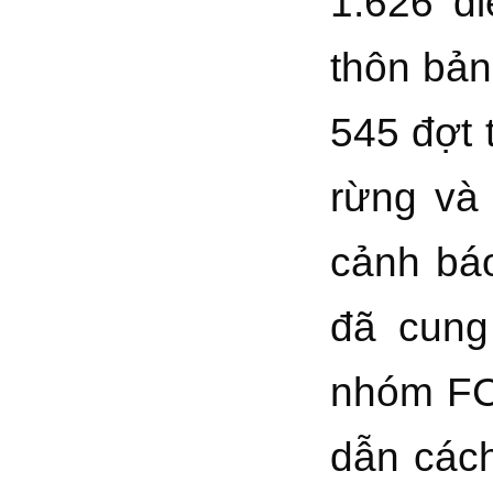
1.626 đ
thôn bản
545 đợt 
rừng và 
cảnh báo
đã cung
nhóm FC
dẫn cách