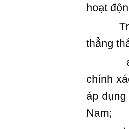
hoạt độn
Trong p
thẳng th
a) Kết 
chính xá
áp dụng 
Nam;