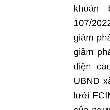
khoán 
107/202
giảm phá
giảm phá
diện cá
UBND xã
lưới FCI
của ngườ