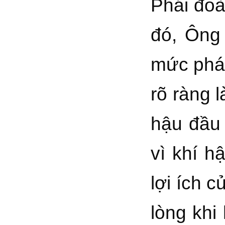
Phái đoà
đó, Ông
mức phát
rõ ràng 
hậu đầu 
vì khí h
lợi ích 
lòng khi