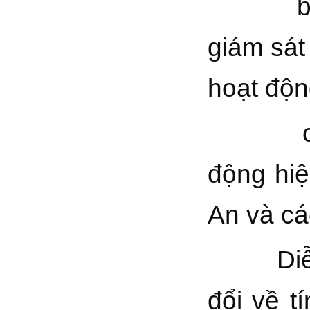
b) Vai 
giám sát
hoạt độn
c) Nhữ
động hiệ
An và cá
Di
đổi về t