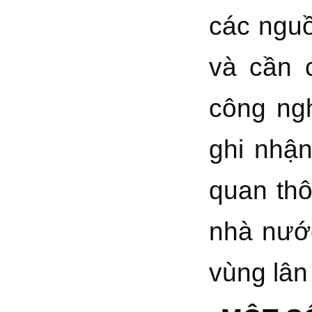
các nguồ
và cần 
công ngh
ghi nhận
quan thô
nhà nước
vùng lân