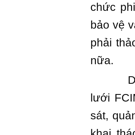
chức phi
bảo vệ v
phải thả
nữa.
Diễn đ
lưới FCI
sát, quả
khai thá