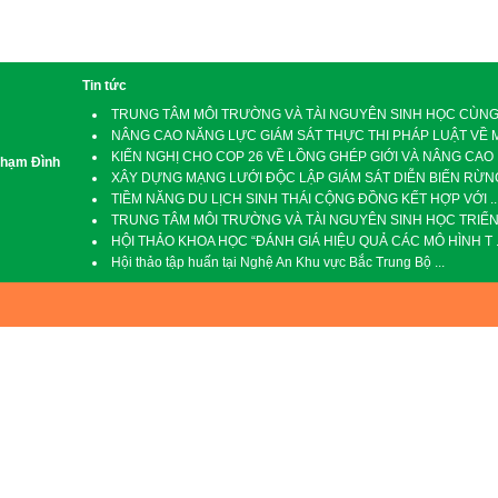
Tin tức
TRUNG TÂM MÔI TRƯỜNG VÀ TÀI NGUYÊN SINH HỌC CÙNG C
NÂNG CAO NĂNG LỰC GIÁM SÁT THỰC THI PHÁP LUẬT VỀ M 
KIẾN NGHỊ CHO COP 26 VỀ LỒNG GHÉP GIỚI VÀ NÂNG CAO .
Phạm Đình
XÂY DỰNG MẠNG LƯỚI ĐỘC LẬP GIÁM SÁT DIỄN BIẾN RỪNG 
TIỀM NĂNG DU LỊCH SINH THÁI CỘNG ĐỒNG KẾT HỢP VỚI ..
TRUNG TÂM MÔI TRƯỜNG VÀ TÀI NGUYÊN SINH HỌC TRIỂN .
HỘI THẢO KHOA HỌC “ĐÁNH GIÁ HIỆU QUẢ CÁC MÔ HÌNH T ..
Hội thảo tập huấn tại Nghệ An Khu vực Bắc Trung Bộ ...