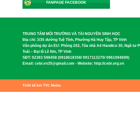
FANPAGE FACEBOOK
TRUNG TÂM MÔI TRƯỜNG VÀ TÀI NGUYÊN SINH HỌC
Địa chỉ: 3/35 đường Tuệ Tĩnh, Phường Hà Huy Tập, TP Vinh
Văn phòng dự án EU: Phòng 202, Tòa nhà A4 Handico 30, Ngã tư 
Toái – Đại lộ Lê Nin, TP Vinh
SĐT: 02383 598458 (0918618358/ 0917113270/ 0961094699)
Email: cebr.vn35@gmail.com - Website: http://cebr.org.vn
Thiết kế bởi TVC Media