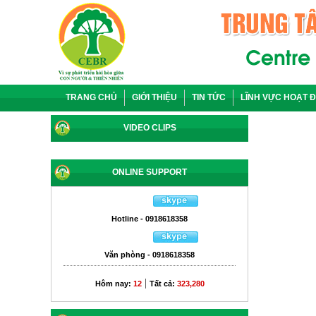
TRANG CHỦ
GIỚI THIỆU
TIN TỨC
LĨNH VỰC HOẠT 
VIDEO CLIPS
ONLINE SUPPORT
Hotline - 0918618358
Văn phòng - 0918618358
|
Hôm nay:
12
Tất cả:
323,280