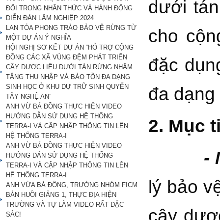
dưới tá
ĐỔI TRONG NHẬN THỨC VÀ HÀNH ĐỘNG
DIỄN ĐÀN LÂM NGHIỆP 2024
LAN TỎA PHONG TRÀO BẢO VỆ RỪNG TỪ
cho cộn
MỘT DỰ ÁN Ý NGHĨA
HỘI NGHỊ SƠ KẾT DỰ ÁN “HỖ TRỢ CỘNG
ĐỒNG CÁC XÃ VÙNG ĐỆM PHÁT TRIỂN
đặc dụng
CÂY DƯỢC LIỆU DƯỚI TÁN RỪNG NHẰM
TĂNG THU NHẬP VÀ BẢO TỒN ĐA DẠNG
SINH HỌC Ở KHU DỰ TRỮ SINH QUYỂN
đa dạng 
TÂY NGHỆ AN”
ANH VỪ BÁ ĐỒNG THỰC HIỆN VIDEO
HƯỚNG DẪN SỬ DỤNG HỆ THỐNG
2. Mục t
TERRA-I VÀ CẬP NHẬP THÔNG TIN LÊN
HỆ THỐNG TERRA-I
ANH VỪ BÁ ĐỒNG THỰC HIỆN VIDEO
-
HƯỚNG DẪN SỬ DỤNG HỆ THỐNG
TERRA-I VÀ CẬP NHẬP THÔNG TIN LÊN
HỆ THỐNG TERRA-I
lý bảo v
ANH VỪA BÁ ĐỒNG, TRƯỞNG NHÓM FICM
BẢN HUỒI GIẢNG 1, THỰC ĐỊA HIỆN
TRƯỜNG VÀ TỰ LÀM VIDEO RẤT ĐẶC
cây dượ
SẮC!