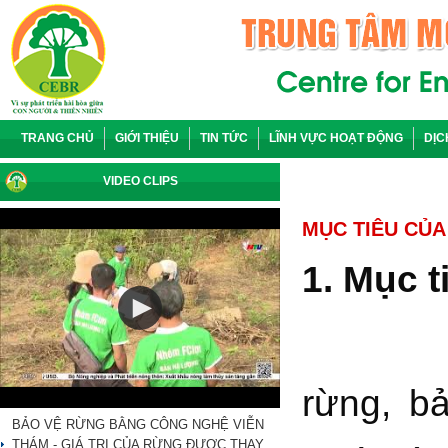
TRANG CHỦ
GIỚI THIỆU
TIN TỨC
LĨNH VỰC HOẠT ĐỘNG
DỊC
VIDEO CLIPS
MỤC TIÊU CỦA
1. Mục t
Tăng c
rừng, bả
BẢO VỆ RỪNG BẰNG CÔNG NGHỆ VIỄN
THÁM - GIÁ TRỊ CỦA RỪNG ĐƯỢC THAY