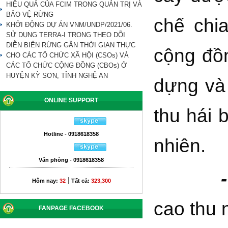
HIỆU QUẢ CỦA FCIM TRONG QUẢN TRỊ VÀ
BẢO VỆ RỪNG
chế chi
KHỞI ĐỘNG DỰ ÁN VNM/UNDP/2021/06.
SỬ DỤNG TERRA-I TRONG THEO DÕI
DIỄN BIẾN RỪNG GẦN THỜI GIAN THỰC
cộng đồ
CHO CÁC TỔ CHỨC XÃ HỘI (CSOs) VÀ
CÁC TỔ CHỨC CỘNG ĐỒNG (CBOs) Ở
HUYỆN KỲ SƠN, TỈNH NGHỆ AN
dựng và 
ONLINE SUPPORT
thu hái 
Hotline - 0918618358
nhiên.
Văn phòng - 0918618358
- 
|
Hôm nay:
32
Tất cả:
323,300
cao thu
FANPAGE FACEBOOK