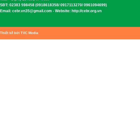
SĐT: 02383 598458 (0918618358/ 0917113270/ 0961094699)
Email: cebr.vn35@gmail.com - Website: http://cebr.org.vn
Thiết kế bởi TVC Media