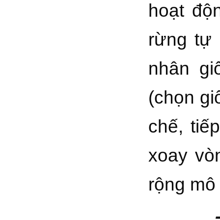
hoạt độn
rừng tự 
nhân gi
(chọn gi
chế, tiế
xoay vò
rộng mô 
- 