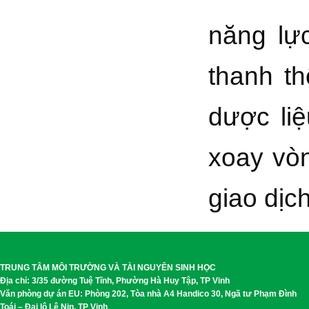
năng lự
thanh th
dược liệ
xoay vòn
giao dịc
TRUNG TÂM MÔI TRƯỜNG VÀ TÀI NGUYÊN SINH HỌC
Địa chỉ: 3/35 đường Tuệ Tĩnh, Phường Hà Huy Tập, TP Vinh
Văn phòng dự án EU: Phòng 202, Tòa nhà A4 Handico 30, Ngã tư Phạm Đình
Toái – Đại lộ Lê Nin, TP Vinh