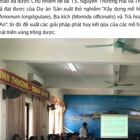
đã được Chủ nhiệm đề tài TS. Nguyễn Thượng Hải và Thư k
uả đạt được của Dự án Sản xuất thử nghiệm “Xây dựng mô hì
Amomum longilig
ulare), Ba kích (
Morinda officinalis
) và Trà ho
n”; từ đó đề xuất các giải pháp phát huy kết qủa của các mô h
hát triển vùng trồng dược.