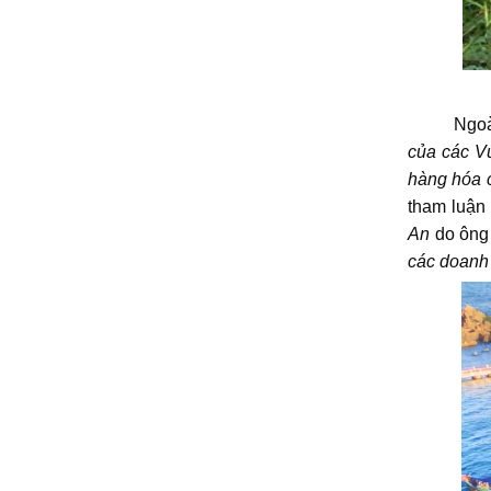
Ngoài ra,
của các V
hàng hóa c
tham luậ
An
do ông 
các doanh