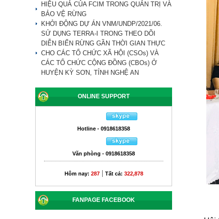
HIỆU QUẢ CỦA FCIM TRONG QUẢN TRỊ VÀ
BẢO VỆ RỪNG
KHỞI ĐỘNG DỰ ÁN VNM/UNDP/2021/06.
SỬ DỤNG TERRA-I TRONG THEO DÕI
DIỄN BIẾN RỪNG GẦN THỜI GIAN THỰC
CHO CÁC TỔ CHỨC XÃ HỘI (CSOs) VÀ
CÁC TỔ CHỨC CỘNG ĐỒNG (CBOs) Ở
HUYỆN KỲ SƠN, TỈNH NGHỆ AN
ONLINE SUPPORT
Hotline - 0918618358
Văn phòng - 0918618358
|
Hôm nay:
287
Tất cả:
322,878
FANPAGE FACEBOOK