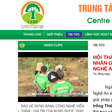
TRANG CHỦ
GIỚI THIỆU
TIN TỨC
LĨNH VỰC HOẠT 
VIDEO CLIPS
TIN TỨC
HỘI TH
NHÂN G
NGHỆ A
Tin đăng ngày:
Ngày 23 t
Nghệ An t
giải pháp 
trồng Thi
BẢO VỆ RỪNG BẰNG CÔNG NGHỆ VIỄN
THÁM - GIÁ TRỊ CỦA RỪNG ĐƯỢC THAY