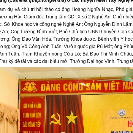
àng (
Camelia quephongensis
) ở các huyện Miền Tây Nghệ 
và chủ trì hội thảo có ông Hoàng Nghĩa Nhạc, Phó giám
ượng Hải, Giám đốc Trung tâm GDTX số 2 Nghệ An, Chủ nhiệ
ọc, Sở Khoa học và công nghệ Nghệ An; Ông Nguyễn Đình Lâm
 An; Ông Lương Đình Việt, Phó Chủ tịch UBND huyện Con C
ng; Ông Đào Văn Hòa, Trưởng Khoa dược, Bệnh viện Y học c
ng; Ông Võ Công Anh Tuấn, Vườn quốc gia Pù Mát; ông Phùn
Anh Tuấn, Trạm Khuyến nông Cửa Lò; Bà Đào Thị Minh Châu,
Thư ký đề tài và các đại biểu mời Trường Đại học Vinh, Trung