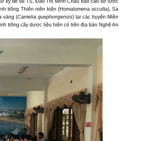
ý đề tài TS. Đào Thị Minh Châu báo cáo sơ lược
nh trồng Thiên niên kiện (Homalomena occulta), Sa
a vàng (
Camelia quephongensis
) tại các huyện Miền
ình trồng cây dược liệu hiện có trên địa bàn Nghệ An