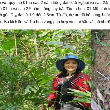
m với quy mô 01ha sau 2 năm trồng đạt 0,15 kg/bụi và sau 2,5 
ô 01ha và sau 2,5 năm trồng cây bắt đầu ra hoa; 01 Mô hình 
h gốc D
đạt từ 1,0 đến 2,5cm. Từ đó, dự án đã bổ sung, hoàn 
20
m, Ba kích tím và Trà hoa vàng phù hợp với khí hậu và thổ nh