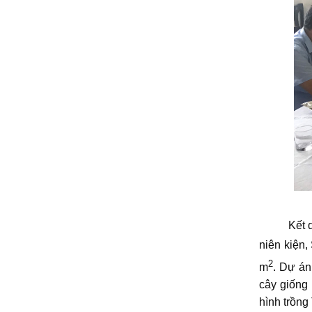
Kết quả c
niên kiện,
2
m
. Dự án
cây giống
hình trồng