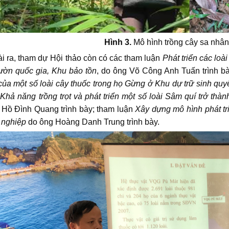
Hình 3.
Mô hình trồng cây sa nhân
 tham dự Hội thảo còn có các tham luận
Phát triển các loà
ườn quốc gia, Khu bảo tồn
, do ông Võ Công Anh Tuấn trình b
ủa một số loài cây thuốc trong họ Gừng ở Khu dự trữ sinh q
n
Khả năng trồng trọt và phát triển một số loài Sâm quí trở t
Hồ Đình Quang trình bày; tham luận
Xây dựng mô hình phát tr
 nghiệp
do ông Hoàng Danh Trung trình bày.