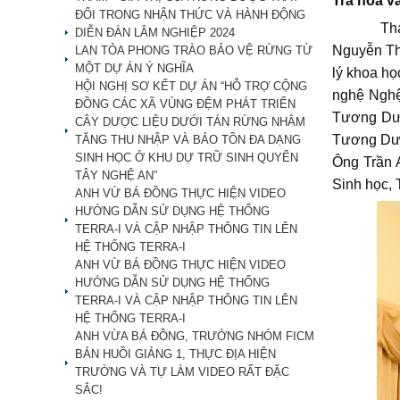
Trà hoa v
ĐỔI TRONG NHẬN THỨC VÀ HÀNH ĐỘNG
Tham dự 
DIỄN ĐÀN LÂM NGHIỆP 2024
Nguyễn Th
LAN TỎA PHONG TRÀO BẢO VỆ RỪNG TỪ
MỘT DỰ ÁN Ý NGHĨA
lý khoa h
HỘI NGHỊ SƠ KẾT DỰ ÁN “HỖ TRỢ CỘNG
nghệ Nghệ
ĐỒNG CÁC XÃ VÙNG ĐỆM PHÁT TRIỂN
Tương Dươ
CÂY DƯỢC LIỆU DƯỚI TÁN RỪNG NHẰM
Tương Dươ
TĂNG THU NHẬP VÀ BẢO TỒN ĐA DẠNG
SINH HỌC Ở KHU DỰ TRỮ SINH QUYỂN
Ông Trần 
TÂY NGHỆ AN”
Sinh học, 
ANH VỪ BÁ ĐỒNG THỰC HIỆN VIDEO
HƯỚNG DẪN SỬ DỤNG HỆ THỐNG
TERRA-I VÀ CẬP NHẬP THÔNG TIN LÊN
HỆ THỐNG TERRA-I
ANH VỪ BÁ ĐỒNG THỰC HIỆN VIDEO
HƯỚNG DẪN SỬ DỤNG HỆ THỐNG
TERRA-I VÀ CẬP NHẬP THÔNG TIN LÊN
HỆ THỐNG TERRA-I
ANH VỪA BÁ ĐỒNG, TRƯỞNG NHÓM FICM
BẢN HUỒI GIẢNG 1, THỰC ĐỊA HIỆN
TRƯỜNG VÀ TỰ LÀM VIDEO RẤT ĐẶC
SẮC!