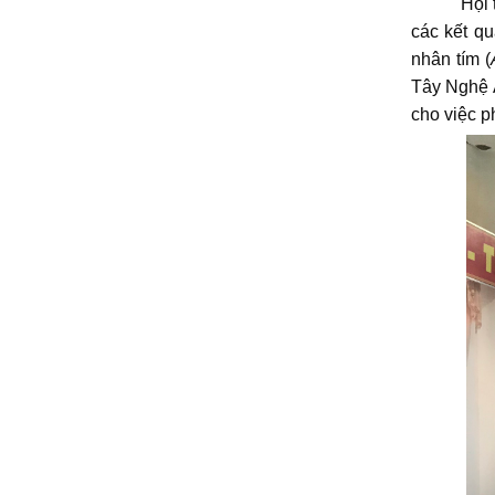
Hội thảo 
các kết q
nhân tím (
Tây Nghệ A
cho việc p