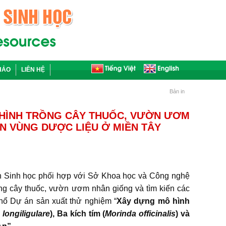
HẢO
LIÊN HỆ
Bản in
 HÌNH TRỒNG CÂY THUỐC, VƯỜN ƯƠM
ỂN VÙNG DƯỢC LIỆU Ở MIỀN TÂY
Sinh học phối hợp với Sở Khoa học và Công nghệ
ng cây thuốc, vườn ươm nhân giống và tìm kiến các
khổ Dự án sản xuất thử nghiệm “
Xây dựng mô hình
ongiligulare
), Ba kích tím (
Morinda officinalis
) và