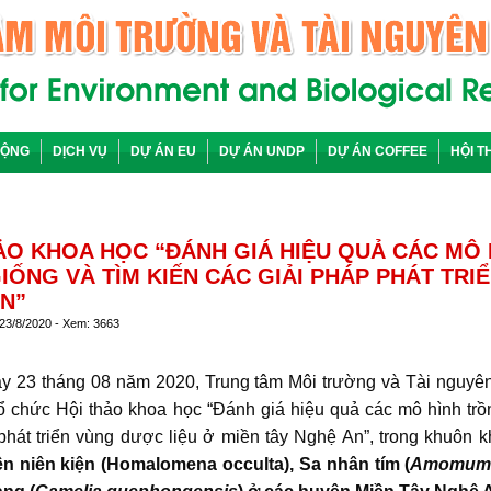
ĐỘNG
DỊCH VỤ
DỰ ÁN EU
DỰ ÁN UNDP
DỰ ÁN COFFEE
HỘI T
ẢO KHOA HỌC “ĐÁNH GIÁ HIỆU QUẢ CÁC MÔ
IỐNG VÀ TÌM KIẾN CÁC GIẢI PHÁP PHÁT TRI
N”
 23/8/2020 - Xem: 3663
háng 08 năm 2020, Trung tâm Môi trường và Tài nguyên 
ổ chức Hội thảo khoa học “Đánh giá hiệu quả các mô hình trồ
phát triển vùng dược liệu ở miền tây Nghệ An”, trong khuôn 
ên niên kiện (Homalomena occulta), Sa nhân tím (
Amomum l