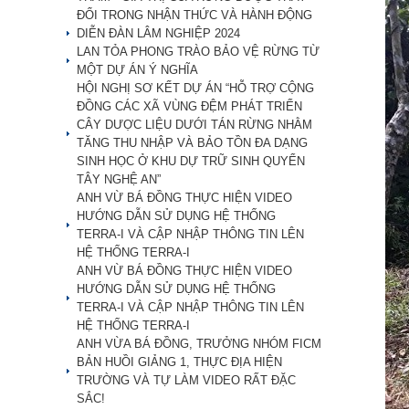
ĐỔI TRONG NHẬN THỨC VÀ HÀNH ĐỘNG
DIỄN ĐÀN LÂM NGHIỆP 2024
LAN TỎA PHONG TRÀO BẢO VỆ RỪNG TỪ
MỘT DỰ ÁN Ý NGHĨA
HỘI NGHỊ SƠ KẾT DỰ ÁN “HỖ TRỢ CỘNG
ĐỒNG CÁC XÃ VÙNG ĐỆM PHÁT TRIỂN
CÂY DƯỢC LIỆU DƯỚI TÁN RỪNG NHẰM
TĂNG THU NHẬP VÀ BẢO TỒN ĐA DẠNG
SINH HỌC Ở KHU DỰ TRỮ SINH QUYỂN
TÂY NGHỆ AN”
ANH VỪ BÁ ĐỒNG THỰC HIỆN VIDEO
HƯỚNG DẪN SỬ DỤNG HỆ THỐNG
TERRA-I VÀ CẬP NHẬP THÔNG TIN LÊN
HỆ THỐNG TERRA-I
ANH VỪ BÁ ĐỒNG THỰC HIỆN VIDEO
HƯỚNG DẪN SỬ DỤNG HỆ THỐNG
TERRA-I VÀ CẬP NHẬP THÔNG TIN LÊN
HỆ THỐNG TERRA-I
ANH VỪA BÁ ĐỒNG, TRƯỞNG NHÓM FICM
BẢN HUỒI GIẢNG 1, THỰC ĐỊA HIỆN
TRƯỜNG VÀ TỰ LÀM VIDEO RẤT ĐẶC
SẮC!