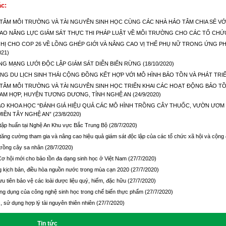
ác:
TÂM MÔI TRƯỜNG VÀ TÀI NGUYÊN SINH HỌC CÙNG CÁC NHÀ HẢO TÂM CHIA SẺ VỚ
AO NĂNG LỰC GIÁM SÁT THỰC THI PHÁP LUẬT VỀ MÔI TRƯỜNG CHO CÁC TỔ CHỨ
HỊ CHO COP 26 VỀ LỒNG GHÉP GIỚI VÀ NÂNG CAO VỊ THẾ PHỤ NỮ TRONG ỨNG PHÓ 
021)
NG MẠNG LƯỚI ĐỘC LẬP GIÁM SÁT DIỄN BIẾN RỪNG
(18/10/2020)
ĂNG DU LỊCH SINH THÁI CỘNG ĐỒNG KẾT HỢP VỚI MÔ HÌNH BẢO TỒN VÀ PHÁT TR
TÂM MÔI TRƯỜNG VÀ TÀI NGUYÊN SINH HỌC TRIỂN KHAI CÁC HOẠT ĐỘNG BẢO TỒN
 TAM HỢP, HUYỆN TƯƠNG DƯƠNG, TỈNH NGHỆ AN
(24/9/2020)
ẢO KHOA HỌC “ĐÁNH GIÁ HIỆU QUẢ CÁC MÔ HÌNH TRỒNG CÂY THUỐC, VƯỜN ƯƠM N
MIỀN TÂY NGHỆ AN”
(23/8/2020)
 tập huấn tại Nghệ An Khu vực Bắc Trung Bộ
(28/7/2020)
 tăng cường tham gia và nâng cao hiệu quả giám sát độc lập của các tổ chức xã hội và cộng
trồng cây sa nhân
(28/7/2020)
 hội mới cho bảo tồn đa dạng sinh học ở Việt Nam
(27/7/2020)
 kịch bản, điều hòa nguồn nước trong mùa cạn 2020
(27/7/2020)
ưu tiên bảo vệ các loài dược liệu quý, hiếm, đặc hữu
(27/7/2020)
ng dụng của công nghệ sinh học trong chế biến thực phẩm
(27/7/2020)
c, sử dụng hợp lý tài nguyên thiên nhiên
(27/7/2020)
Tin tức