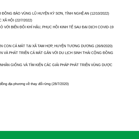
I ĐỒNG BÀO VÙNG LŨ HUYỆN KỲ SƠN, TỈNH NGHỆ AN
(12/10/2022)
C XÃ HỘI
(22/7/2022)
VỚI BIẾN ĐỔI KHÍ HẬU, PHỤC HỒI KINH TẾ SAU ĐẠI DỊCH COVID-19
IỂN CON CÁ MÁT TẠI XÃ TAM HỢP, HUYỆN TƯƠNG DƯƠNG
(26/9/2020)
 VÀ PHÁT TRIỂN CÁ MÁT GẮN VỚI DU LỊCH SINH THÁI CỘNG ĐỒNG
HÂN GIỐNG VÀ TÌM KIẾN CÁC GIẢI PHÁP PHÁT TRIỂN VÙNG DƯỢC
 đồng địa phương về thay đổi rừng
(28/7/2020)