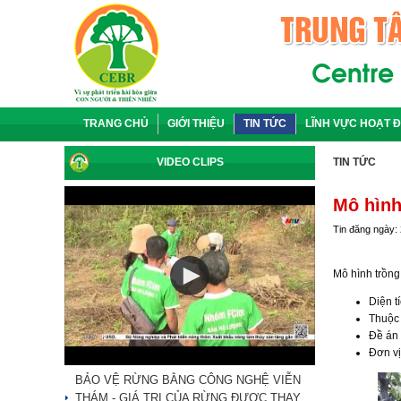
TRANG CHỦ
GIỚI THIỆU
TIN TỨC
LĨNH VỰC HOẠT 
VIDEO CLIPS
TIN TỨC
Mô hình
Tin đăng ngày:
Mô hình trồng
Diện t
Thuộc 
Đề án
Đơn vị
BẢO VỆ RỪNG BẰNG CÔNG NGHỆ VIỄN
THÁM - GIÁ TRỊ CỦA RỪNG ĐƯỢC THAY