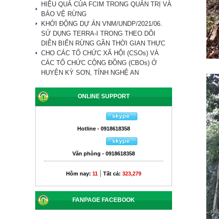
HIỆU QUẢ CỦA FCIM TRONG QUẢN TRỊ VÀ
BẢO VỆ RỪNG
KHỞI ĐỘNG DỰ ÁN VNM/UNDP/2021/06.
SỬ DỤNG TERRA-I TRONG THEO DÕI
DIỄN BIẾN RỪNG GẦN THỜI GIAN THỰC
CHO CÁC TỔ CHỨC XÃ HỘI (CSOs) VÀ
CÁC TỔ CHỨC CỘNG ĐỒNG (CBOs) Ở
HUYỆN KỲ SƠN, TỈNH NGHỆ AN
ONLINE SUPPORT
Hotline - 0918618358
Văn phòng - 0918618358
|
Hôm nay:
11
Tất cả:
323,279
FANPAGE FACEBOOK