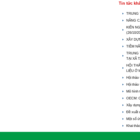
Tin tức kh
TRUNG 
NÂNG C
KIẾN NG
(26/10/2
XÂY DỰ
TIỀM N
TRUNG 
TẠI XÃ
HỘI TH
LIỆU Ở 
Hội thảo
Hội thảo
Mô hình 
OECM: Cơ
Xây dựng
Đề xuất 
Một số ứ
Khai thá