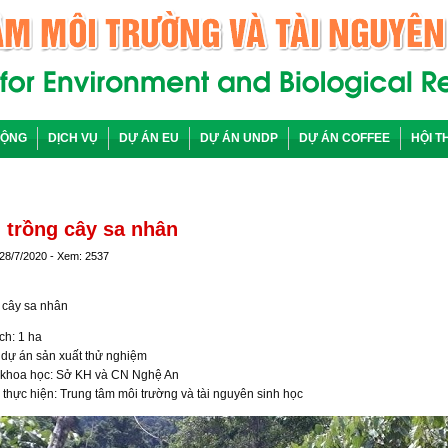
ĐỘNG
DỊCH VỤ
DỰ ÁN EU
DỰ ÁN UNDP
DỰ ÁN COFFEE
HỘI T
 trồng cây sa nhân
 28/7/2020 - Xem: 2537
 cây sa nhân
ích: 1 ha
dự án sản xuất thử nghiệm
 khoa học: Sở KH và CN Nghệ An
 thực hiện: Trung tâm môi trường và tài nguyên sinh học