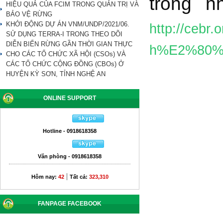
trong n
HIỆU QUẢ CỦA FCIM TRONG QUẢN TRỊ VÀ
BẢO VỆ RỪNG
KHỞI ĐỘNG DỰ ÁN VNM/UNDP/2021/06.
http://cebr
SỬ DỤNG TERRA-I TRONG THEO DÕI
DIỄN BIẾN RỪNG GẦN THỜI GIAN THỰC
h%E2%80%9
CHO CÁC TỔ CHỨC XÃ HỘI (CSOs) VÀ
CÁC TỔ CHỨC CỘNG ĐỒNG (CBOs) Ở
HUYỆN KỲ SƠN, TỈNH NGHỆ AN
ONLINE SUPPORT
Hotline - 0918618358
Văn phòng - 0918618358
|
Hôm nay:
42
Tất cả:
323,310
FANPAGE FACEBOOK