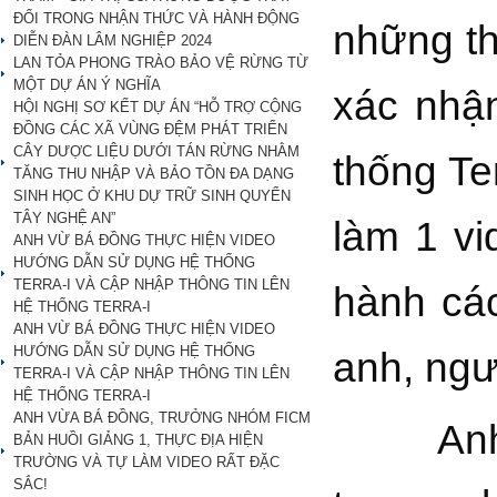
ĐỔI TRONG NHẬN THỨC VÀ HÀNH ĐỘNG
những th
DIỄN ĐÀN LÂM NGHIỆP 2024
LAN TỎA PHONG TRÀO BẢO VỆ RỪNG TỪ
MỘT DỰ ÁN Ý NGHĨA
xác nhậ
HỘI NGHỊ SƠ KẾT DỰ ÁN “HỖ TRỢ CỘNG
ĐỒNG CÁC XÃ VÙNG ĐỆM PHÁT TRIỂN
CÂY DƯỢC LIỆU DƯỚI TÁN RỪNG NHẰM
thống Te
TĂNG THU NHẬP VÀ BẢO TỒN ĐA DẠNG
SINH HỌC Ở KHU DỰ TRỮ SINH QUYỂN
TÂY NGHỆ AN”
làm 1 vi
ANH VỪ BÁ ĐỒNG THỰC HIỆN VIDEO
HƯỚNG DẪN SỬ DỤNG HỆ THỐNG
TERRA-I VÀ CẬP NHẬP THÔNG TIN LÊN
hành cá
HỆ THỐNG TERRA-I
ANH VỪ BÁ ĐỒNG THỰC HIỆN VIDEO
HƯỚNG DẪN SỬ DỤNG HỆ THỐNG
anh, ngư
TERRA-I VÀ CẬP NHẬP THÔNG TIN LÊN
HỆ THỐNG TERRA-I
ANH VỪA BÁ ĐỒNG, TRƯỞNG NHÓM FICM
Anh cũn
BẢN HUỒI GIẢNG 1, THỰC ĐỊA HIỆN
TRƯỜNG VÀ TỰ LÀM VIDEO RẤT ĐẶC
SẮC!