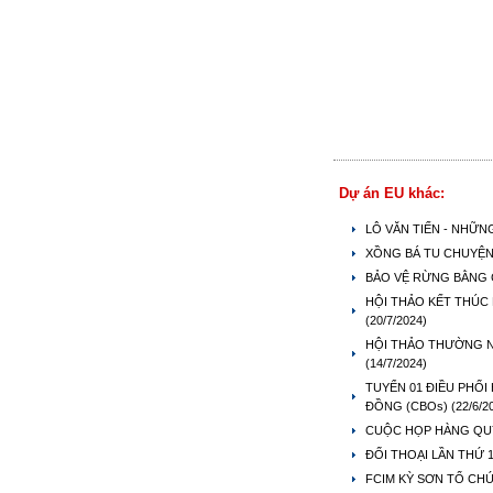
Dự án EU khác:
LÔ VĂN TIẾN - NHỮ
XỒNG BÁ TU CHUYỆN 
BẢO VỆ RỪNG BẰNG 
HỘI THẢO KẾT THÚC 
(20/7/2024)
HỘI THẢO THƯỜNG N
(14/7/2024)
TUYỂN 01 ĐIỀU PHỐI
ĐỒNG (CBOs)
(22/6/2
CUỘC HỌP HÀNG QUÝ
ĐỐI THOẠI LẦN THỨ 
FCIM KỲ SƠN TỔ CH