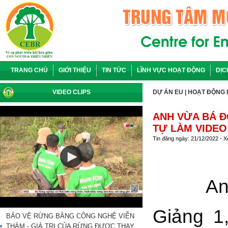
TRANG CHỦ
GIỚI THIỆU
TIN TỨC
LĨNH VỰC HOẠT ĐỘNG
DỊC
VIDEO CLIPS
DỰ ÁN EU
|
HOẠT ĐỘNG 
ANH VỪA BÁ Đ
TỰ LÀM VIDEO
Tin đăng ngày: 21/12/2022 - 
Anh Vừ
Giảng 1
BẢO VỆ RỪNG BẰNG CÔNG NGHỆ VIỄN
THÁM - GIÁ TRỊ CỦA RỪNG ĐƯỢC THAY