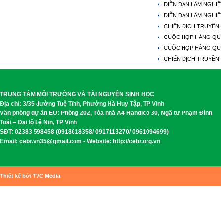
DIỄN ĐÀN LÂM NGHIỆ
DIỄN ĐÀN LÂM NGHI
CHIẾN DỊCH TRUYỀN 
CUỘC HỌP HÀNG QUÝ 
CUỘC HỌP HÀNG QUÝ
CHIẾN DỊCH TRUYỀN
TRUNG TÂM MÔI TRƯỜNG VÀ TÀI NGUYÊN SINH HỌC
Địa chỉ: 3/35 đường Tuệ Tĩnh, Phường Hà Huy Tập, TP Vinh
Văn phòng dự án EU: Phòng 202, Tòa nhà A4 Handico 30, Ngã tư Phạm Đình
Toái – Đại lộ Lê Nin, TP Vinh
SĐT: 02383 598458 (0918618358/ 0917113270/ 0961094699)
Email: cebr.vn35@gmail.com - Website: http://cebr.org.vn
Thiết kế bởi TVC Media