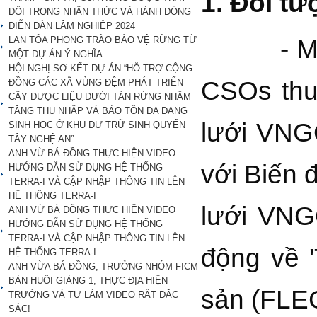
1. Đối tư
ĐỔI TRONG NHẬN THỨC VÀ HÀNH ĐỘNG
DIỄN ĐÀN LÂM NGHIỆP 2024
- Mười (
LAN TỎA PHONG TRÀO BẢO VỆ RỪNG TỪ
MỘT DỰ ÁN Ý NGHĨA
HỘI NGHỊ SƠ KẾT DỰ ÁN “HỖ TRỢ CỘNG
CSOs th
ĐỒNG CÁC XÃ VÙNG ĐỆM PHÁT TRIỂN
CÂY DƯỢC LIỆU DƯỚI TÁN RỪNG NHẰM
TĂNG THU NHẬP VÀ BẢO TỒN ĐA DẠNG
lưới VNG
SINH HỌC Ở KHU DỰ TRỮ SINH QUYỂN
TÂY NGHỆ AN”
ANH VỪ BÁ ĐỒNG THỰC HIỆN VIDEO
với Biến 
HƯỚNG DẪN SỬ DỤNG HỆ THỐNG
TERRA-I VÀ CẬP NHẬP THÔNG TIN LÊN
HỆ THỐNG TERRA-I
lưới VNG
ANH VỪ BÁ ĐỒNG THỰC HIỆN VIDEO
HƯỚNG DẪN SỬ DỤNG HỆ THỐNG
TERRA-I VÀ CẬP NHẬP THÔNG TIN LÊN
động về '
HỆ THỐNG TERRA-I
ANH VỪA BÁ ĐỒNG, TRƯỞNG NHÓM FICM
BẢN HUỒI GIẢNG 1, THỰC ĐỊA HIỆN
sản (FLE
TRƯỜNG VÀ TỰ LÀM VIDEO RẤT ĐẶC
SẮC!