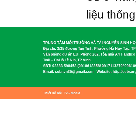
liệu thống
TRUNG TÂM MÔI TRƯỜNG VÀ TÀI NGUYÊN SINH HỌ
Địa chỉ: 3/35 đường Tuệ Tĩnh, Phường Hà Huy Tập, TP
Văn phòng dự án EU: Phòng 202, Tòa nhà A4 Handico
Toái – Đại lộ Lê Nin, TP Vinh
SĐT: 02383 598458 (0918618358/ 0917113270/ 09610
Email: cebr.vn35@gmail.com - Website: http://cebr.or
Thiết kế bởi TVC Media