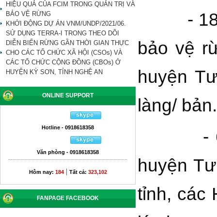
HIỆU QUẢ CỦA FCIM TRONG QUẢN TRỊ VÀ
- 180 ng
BẢO VỆ RỪNG
KHỞI ĐỘNG DỰ ÁN VNM/UNDP/2021/06.
SỬ DỤNG TERRA-I TRONG THEO DÕI
bảo vệ r
DIỄN BIẾN RỪNG GẦN THỜI GIAN THỰC
CHO CÁC TỔ CHỨC XÃ HỘI (CSOs) VÀ
CÁC TỔ CHỨC CỘNG ĐỒNG (CBOs) Ở
huyện Tư
HUYỆN KỲ SƠN, TỈNH NGHỆ AN
ONLINE SUPPORT
làng/ bản.
Hotline - 0918618358
- 60 cán
Văn phòng - 0918618358
huyện Tư
|
Hôm nay:
184
Tất cả:
323,102
tỉnh, cá
FANPAGE FACEBOOK