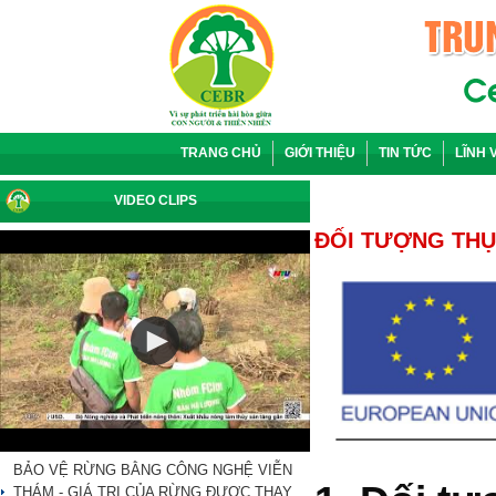
TRANG CHỦ
GIỚI THIỆU
TIN TỨC
LĨNH
VIDEO CLIPS
ĐỐI TƯỢNG TH
BẢO VỆ RỪNG BẰNG CÔNG NGHỆ VIỄN
THÁM - GIÁ TRỊ CỦA RỪNG ĐƯỢC THAY