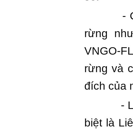
- Các C
rừng như
VNGO-FLE
rừng và 
đích của 
- Liên h
biệt là L