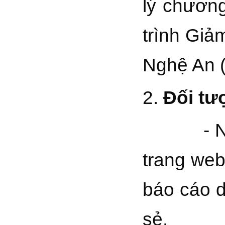
lý chương
trình Giả
Nghệ An 
2.
Đối tư
- Những 
trang web
báo cáo d
sẻ.