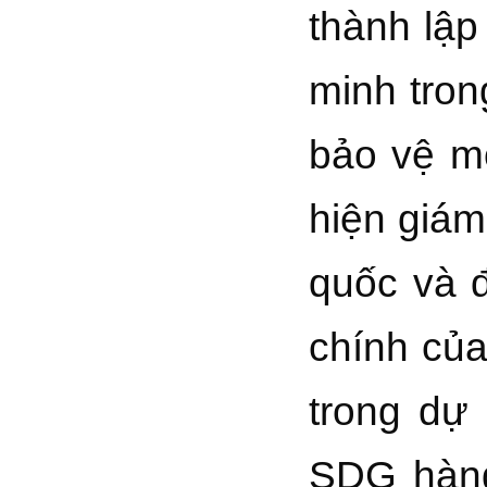
thành lập
minh tron
bảo vệ mô
hiện giám
quốc và đ
chính của
trong dự
SDG hàng