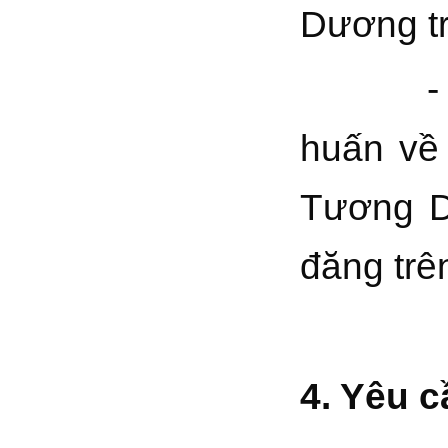
Dương tr
- Viết 
huấn về
Tương D
đăng trê
4. Yêu 