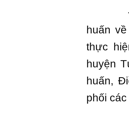
Để tổ c
huấn về 
thực hi
huyện T
huấn, Đi
phối các