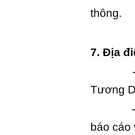
thông.
7.
Địa đ
- Các l
Tương D
- Các h
báo cáo 