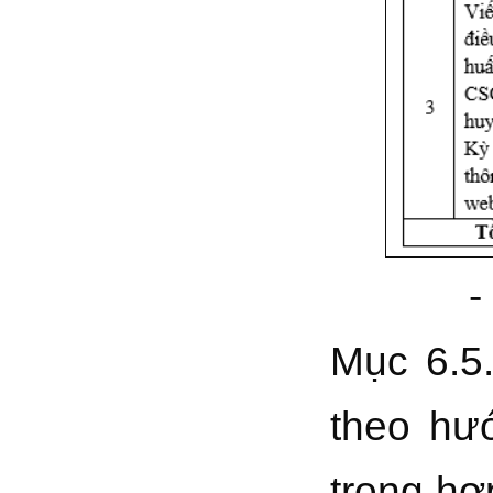
- Kinh 
Mục 6.5
theo hư
trong hợ