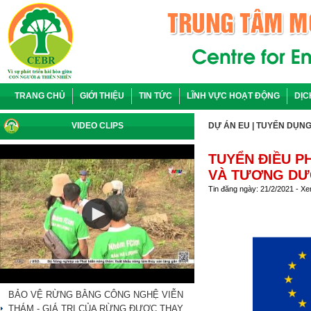
TRANG CHỦ
GIỚI THIỆU
TIN TỨC
LĨNH VỰC HOẠT ĐỘNG
DỊC
VIDEO CLIPS
DỰ ÁN EU
|
TUYỂN DỤN
TUYỂN ĐIỀU PH
VÀ TƯƠNG DƯƠ
Tin đăng ngày: 21/2/2021 - X
BẢO VỆ RỪNG BẰNG CÔNG NGHỆ VIỄN
THÁM - GIÁ TRỊ CỦA RỪNG ĐƯỢC THAY