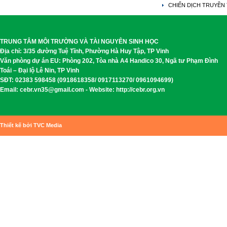
CHIẾN DỊCH TRUYỀN
TRUNG TÂM MÔI TRƯỜNG VÀ TÀI NGUYÊN SINH HỌC
Địa chỉ: 3/35 đường Tuệ Tĩnh, Phường Hà Huy Tập, TP Vinh
Văn phòng dự án EU: Phòng 202, Tòa nhà A4 Handico 30, Ngã tư Phạm Đình
Toái – Đại lộ Lê Nin, TP Vinh
SĐT: 02383 598458 (0918618358/ 0917113270/ 0961094699)
Email: cebr.vn35@gmail.com - Website: http://cebr.org.vn
Thiết kế bởi TVC Media