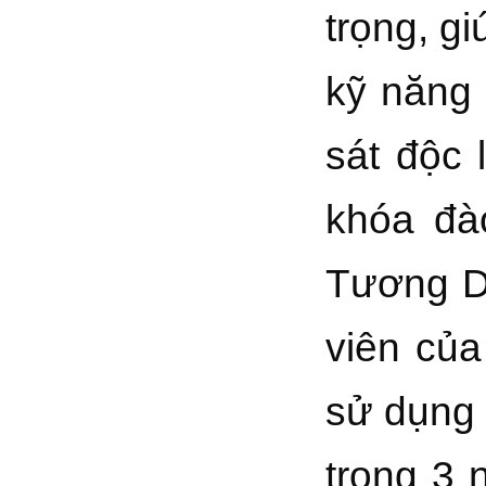
trọng, g
kỹ năng 
sát độc 
khóa đà
Tương D
viên củ
sử dụng 
trong 3 