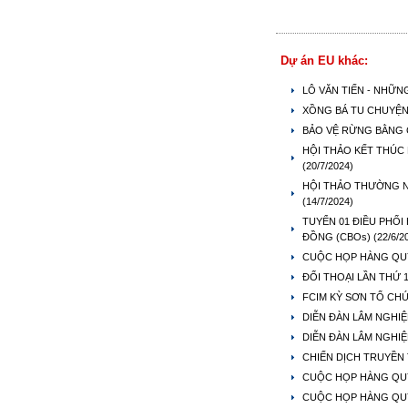
Dự án EU khác:
LÔ VĂN TIẾN - NHỮ
XỒNG BÁ TU CHUYỆN 
BẢO VỆ RỪNG BẰNG 
HỘI THẢO KẾT THÚC 
(20/7/2024)
HỘI THẢO THƯỜNG N
(14/7/2024)
TUYỂN 01 ĐIỀU PHỐI
ĐỒNG (CBOs)
(22/6/2
CUỘC HỌP HÀNG QUÝ
ĐỐI THOẠI LẦN THỨ 
FCIM KỲ SƠN TỔ CH
DIỄN ĐÀN LÂM NGHIỆ
DIỄN ĐÀN LÂM NGHI
CHIẾN DỊCH TRUYỀN 
CUỘC HỌP HÀNG QUÝ 
CUỘC HỌP HÀNG QUÝ