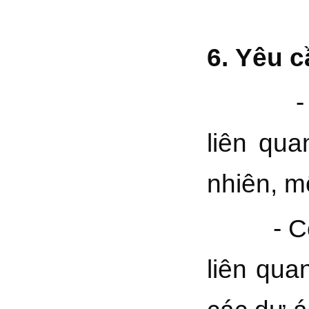
6.
Yêu c
- Có b
liên qua
nhiên, m
- Có ki
liên qua