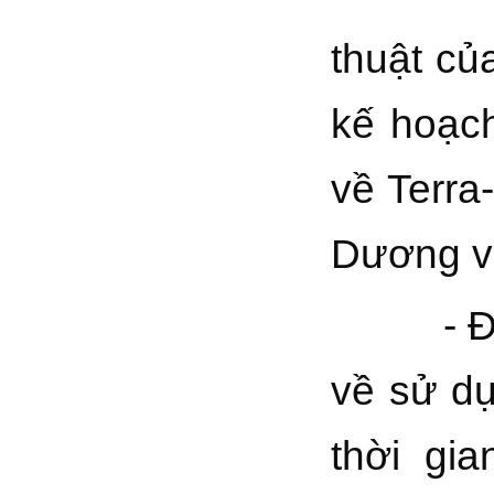
thuật c
kế hoạch
về Terra
Dương v
- Điều 
về sử dụ
thời gi