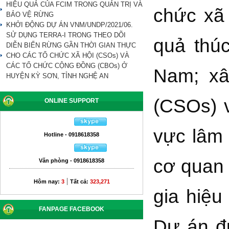
HIỆU QUẢ CỦA FCIM TRONG QUẢN TRỊ VÀ
chức xã 
BẢO VỆ RỪNG
KHỞI ĐỘNG DỰ ÁN VNM/UNDP/2021/06.
SỬ DỤNG TERRA-I TRONG THEO DÕI
quả thúc
DIỄN BIẾN RỪNG GẦN THỜI GIAN THỰC
CHO CÁC TỔ CHỨC XÃ HỘI (CSOs) VÀ
CÁC TỔ CHỨC CỘNG ĐỒNG (CBOs) Ở
Nam; xâ
HUYỆN KỲ SƠN, TỈNH NGHỆ AN
(CSOs) v
ONLINE SUPPORT
vực lâm 
Hotline - 0918618358
cơ quan 
Văn phòng - 0918618358
|
Hôm nay:
3
Tất cả:
323,271
gia hiệu
FANPAGE FACEBOOK
Dự án đ