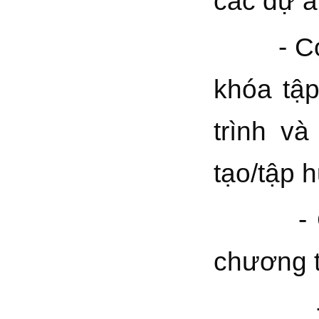
các dự 
- Có ki
khóa tậ
trình v
tạo/tập 
- Có hi
chương t
- Có kỹ