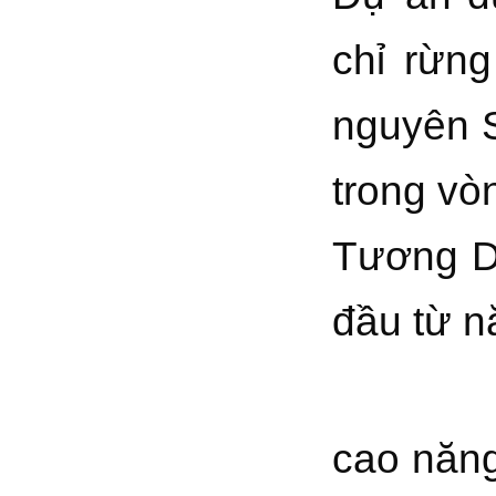
chỉ rừn
nguyên S
trong vò
Tương D
đầu từ n
Trong 
cao năn