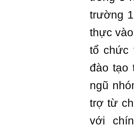
trường 1
thực vào
tổ chức 
đào tạo 
ngũ nhóm
trợ từ c
với chí