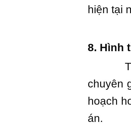
hiện tại
8.
Hình 
Tuyển 
chuyên g
hoạch ho
án.