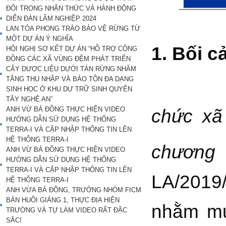
ĐỔI TRONG NHẬN THỨC VÀ HÀNH ĐỘNG
DIỄN ĐÀN LÂM NGHIỆP 2024
LAN TỎA PHONG TRÀO BẢO VỆ RỪNG TỪ
MỘT DỰ ÁN Ý NGHĨA
1. Bối c
HỘI NGHỊ SƠ KẾT DỰ ÁN “HỖ TRỢ CỘNG
ĐỒNG CÁC XÃ VÙNG ĐỆM PHÁT TRIỂN
CÂY DƯỢC LIỆU DƯỚI TÁN RỪNG NHẰM
TĂNG THU NHẬP VÀ BẢO TỒN ĐA DẠNG
Dự
SINH HỌC Ở KHU DỰ TRỮ SINH QUYỂN
TÂY NGHỆ AN”
ANH VỪ BÁ ĐỒNG THỰC HIỆN VIDEO
chức xã
HƯỚNG DẪN SỬ DỤNG HỆ THỐNG
TERRA-I VÀ CẬP NHẬP THÔNG TIN LÊN
HỆ THỐNG TERRA-I
chương 
ANH VỪ BÁ ĐỒNG THỰC HIỆN VIDEO
HƯỚNG DẪN SỬ DỤNG HỆ THỐNG
TERRA-I VÀ CẬP NHẬP THÔNG TIN LÊN
LA/2019/
HỆ THỐNG TERRA-I
ANH VỪA BÁ ĐỒNG, TRƯỞNG NHÓM FICM
BẢN HUỒI GIẢNG 1, THỰC ĐỊA HIỆN
nhằm mụ
TRƯỜNG VÀ TỰ LÀM VIDEO RẤT ĐẶC
SẮC!