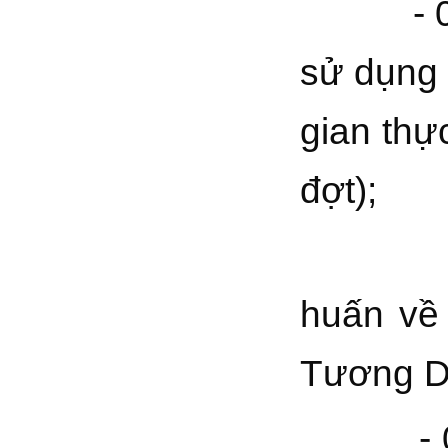
- 0
sử dụng T
gian th
đợt);
- 02 b
huấn về
Tương D
- 04 bà